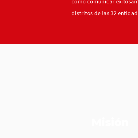
como comunicar exitosame
distritos de las 32 entida
Misión