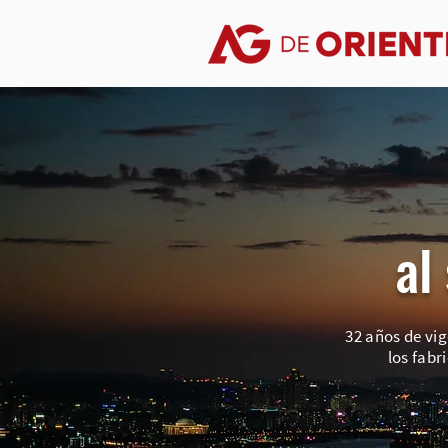
al
32 años de vig
los fabr